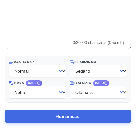
0/20000 characters (0 words)
PANJANG:
KEMIRIPAN:
GAYA:
BAHASA:
BARU
BARU
Humanisasi